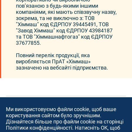
повʼязаною з будь-якими іншими
компаніями, які мають співзвучну назву,
зокрема, та не виключно з: ТОВ
"Хіммаш" код ЄДРПОУ 39445491, ТОВ
"Завод Хіммаш" код ЄДРПОУ 43984187
та ТОВ "Хіммашнафтогаз" код ЄДРПОУ
37677855.
Повний перелік продукції, яка
виробляється ПрАТ «Хіммаш»
зазначено на вебсайті підприємства.
Ми використовуємо файли cookie, щоб ваше
користування сайтом було зручнішим.
Дізнайтеся більше про файли cookie на сторінці
© ПрАТ «Хіммаш» 1949-2026. Всі права захіщенні.
Політики конфіденційності. Натисніть OK, щоб
Копіювання вмісту сайту суворо заборонено.