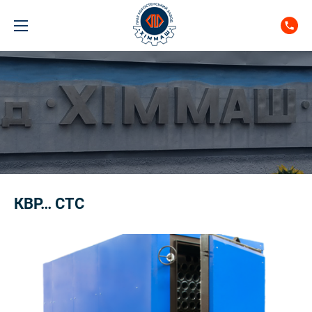
КВР… СТС