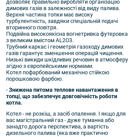
дозволяє правильно виробляти організацію
димових газів в залежності від виду палива.
Верхня частина топки має високу
турбулентність, завдяки спеціальній подачі
вторинного повітря.
Подвійна високоякісна вогнетривка футеровка
з великим вмістом AL2O3.
Трубний каркас і геометрія газоходу димових
газів гарантує зменшення операцій чищення.
Низькі викиди шкідливих речовин в атмосферу
згідно з європейськими нормами.
Котел пофарбований механічно стійкою
порошковою фарбою.
· Знижена питома теплове навантаження в
топці, що забезпечує довговічність роботи
котла.
Котел - не розкіш, а засіб опалення. І якщо для
вас магістральний газ - дуже туманна або
занадто дорога перспектива, а вартість
дизельного палива (яка вже практично