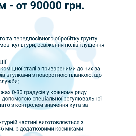
 - от 90000 грн.
о та передпосівного обробітку ґрунту
ормові культури, освіження полів і лущення
ІЇ
окоміцної сталі з привареними до них за
ів втулками з поворотною планкою, що
 служби;
межах 0-30 градусів у кожному ряду
 допомогою спеціальної регулювальної
чато з контролем значення кута за
нтурній частині виготовляється з
×6 мм. з додатковими косинками і