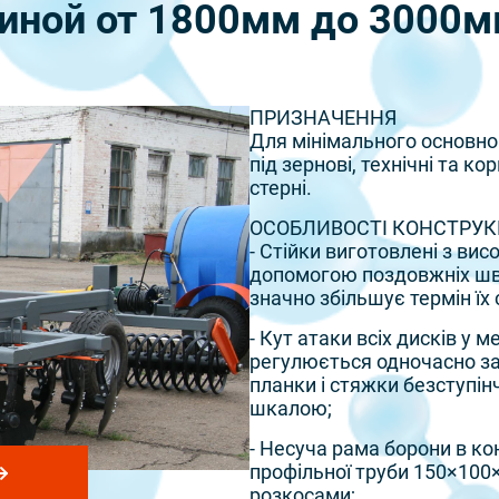
иной от 1800мм до 3000мм
ПРИЗНАЧЕННЯ
Для мінімального основног
під зернові, технічні та к
стерні.
ОСОБЛИВОСТІ КОНСТРУКЦ
- Стійки виготовлені з вис
допомогою поздовжніх шв
значно збільшує термін їх
- Кут атаки всіх дисків у 
регулюється одночасно за
планки і стяжки безступін
шкалою;
- Несуча рама борони в ко
профільної труби 150×100
розкосами;