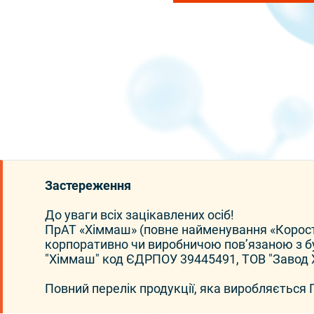
Застереження
До уваги всіх зацікавлених осіб!
ПрАТ «Хіммаш» (повне найменування «Корос
корпоративно чи виробничою повʼязаною з бу
"Хіммаш" код ЄДРПОУ 39445491, ТОВ "Завод
Повний перелік продукції, яка виробляється