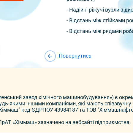
- Надійні ріжучі вузли з д
- Відстань між стійками ро
- Відстань між рядами роб
Повернутись
тенський завод хімічного машинобудування») є окр
дь-якими іншими компаніями, які мають співзвучну н
 Хіммаш" код ЄДРПОУ 43984187 та ТОВ "Хіммашнафто
 ПрАТ «Хіммаш» зазначено на вебсайті підприємства.