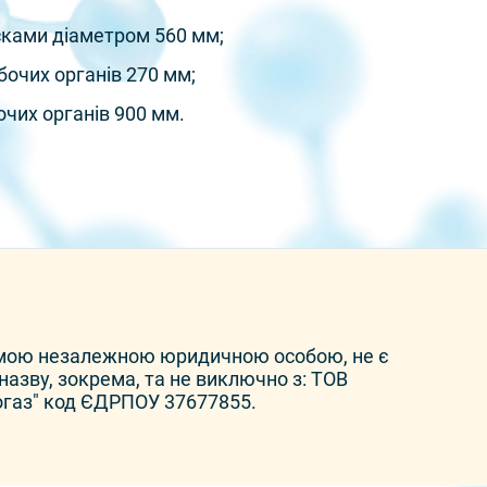
исками діаметром 560 мм;
бочих органів 270 мм;
очих органів 900 мм.
емою незалежною юридичною особою, не є
азву, зокрема, та не виключно з: ТОВ
газ" код ЄДРПОУ 37677855.