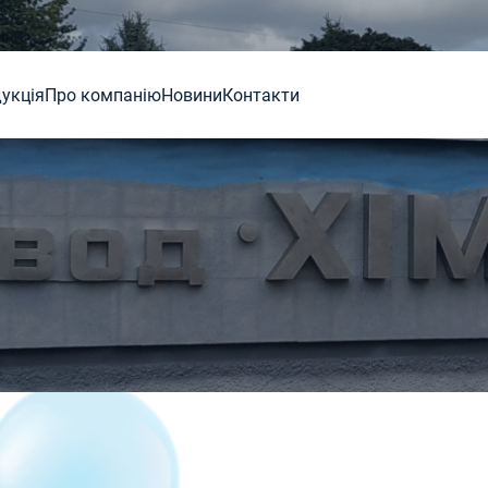
укція
Про компанiю
Новини
Контакти